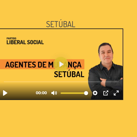
SETÚBAL
ora